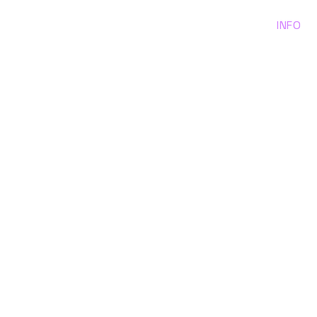
INFO
t’s
use
.